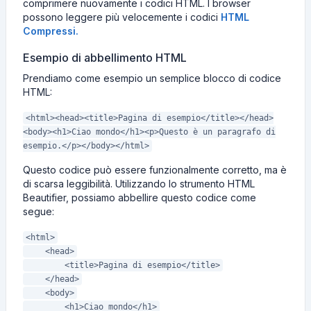
comprimere nuovamente i codici HTML. I browser
possono leggere più velocemente i codici
HTML
Compressi.
Esempio di abbellimento HTML
Prendiamo come esempio un semplice blocco di codice
HTML:
<html><head><title>Pagina di esempio</title></head>
<body><h1>Ciao mondo</h1><p>Questo è un paragrafo di
esempio.</p></body></html>
Questo codice può essere funzionalmente corretto, ma è
di scarsa leggibilità. Utilizzando lo strumento HTML
Beautifier, possiamo abbellire questo codice come
segue:
<html>
<head>
<title>Pagina di esempio</title>
</head>
<body>
<h1>Ciao mondo</h1>