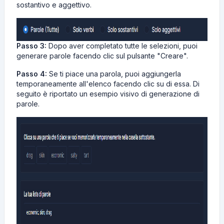
sostantivo e aggettivo.
Passo 3:
Dopo aver completato tutte le selezioni, puoi
generare parole facendo clic sul pulsante "Creare".
Passo 4:
Se ti piace una parola, puoi aggiungerla
temporaneamente all'elenco facendo clic su di essa. Di
seguito è riportato un esempio visivo di generazione di
parole.