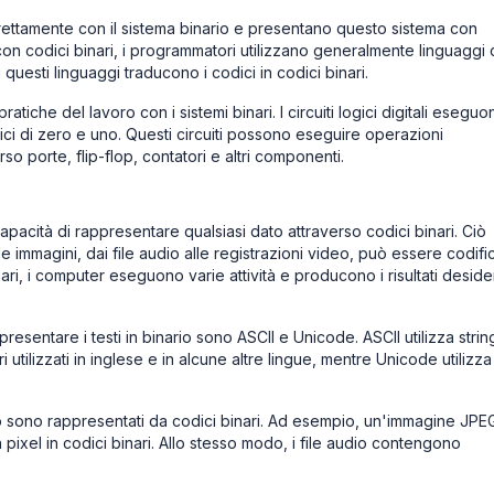
rettamente con il sistema binario e presentano questo sistema con
on codici binari, i programmatori utilizzano generalmente linguaggi 
 questi linguaggi traducono i codici in codici binari.
pratiche del lavoro con i sistemi binari. I circuiti logici digitali eseguo
rici di zero e uno. Questi circuiti possono eseguire operazioni
so porte, flip-flop, contatori e altri componenti.
 capacità di rappresentare qualsiasi dato attraverso codici binari. Ciò
lle immagini, dai file audio alle registrazioni video, può essere codifi
ari, i computer eseguono varie attività e producono i risultati desider
ppresentare i testi in binario sono ASCII e Unicode. ASCII utilizza stri
i utilizzati in inglese e in alcune altre lingue, mentre Unicode utilizza
io sono rappresentati da codici binari. Ad esempio, un'immagine JPE
pixel in codici binari. Allo stesso modo, i file audio contengono