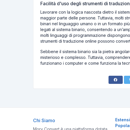
Facilità d'uso degli strumenti di traduzion
Lavorare con la logica nascosta dietro il sist
maggior parte delle persone. Tuttavia, molti st
binari nel linguaggio umano o in un formato pi
legati al sistema binario, consentendo a un’am
molti linguaggi di programmazione dispongono di
strumenti di traduzione online possono convertire
Sebbene il sistema binario sia la pietra ango
misterioso e complesso. Tuttavia, comprendere 
funzionano i computer e come funziona la tecno
Estens
Chi Siamo
Popola
Mory Convert è una piattaforma dotata