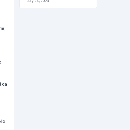
July 24, 2024
rie,
o,
i da
llo