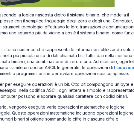
asconde la logica nascosta dietro il sistema binario, che modella il
sse con il semplice linguaggio degli zero e degli uno. Computer,
altri strumenti tecnologici effettuano le loro transazioni e comunicazion
aremo uno sguardo più da vicino a cos’è il sistema binario, come funz
.
un sistema numerico che rappresenta le informazioni utilizzando solo i
nella più piccola unità di dati chiamata bit. Tutti i dati nella memoria
rmato binario, una combinazione di zero e uno. Ad esempio, ogni let
ario tramite un codice ASCII. In generale, le operazioni di
traduzio
menti o programmi online per evitare operazioni così complesse.
puter per eseguire operazioni è un bit. Otto bit compongono un byte e
sempio, nella codifica ASCII, ogni lettera e simbolo è rappresentat
i computer possono elaborare qualsiasi carattere con codici binari.
binario, vengono eseguite varie operazioni matematiche e logiche
gole. Queste operazioni matematiche includono operazioni logiche
eri binari si ottiene sommando le cifre in ciascuna cifra e