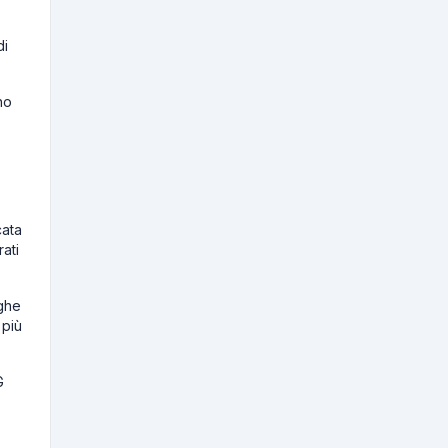
di
no
cata
ati
nghe
 più
G