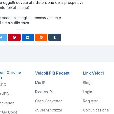
e oggetti dovute alla distorsione della prospettiva
nte (pixellazione)
a scena se ritagliata eccessivamente
liate a sufficienza
ioni Chrome
Veicoli Più Recenti
Link Veloci
ri
Mio IP
Blog
 JPG
Ricerca IP
Login
n JPG
Case Converter
Registrati
onverter
JSON Minimizza
Comunicazione
r QR Code