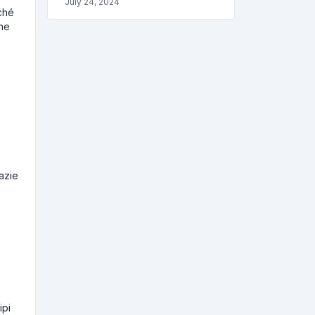
July 24, 2024
iché
che
razie
ipi