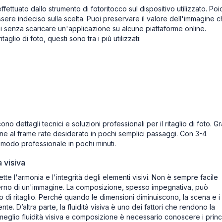
ffettuato dallo strumento di fotoritocco sul dispositivo utilizzato. Po
 essere indeciso sulla scelta. Puoi preservare il valore dell'immagine 
 senza scaricare un'applicazione su alcune piattaforme online.
aglio di foto, questi sono tra i più utilizzati:
no dettagli tecnici e soluzioni professionali per il ritaglio di foto. G
gine al frame rate desiderato in pochi semplici passaggi. Con 3-4
n modo professionale in pochi minuti.
 visiva
te l'armonia e l'integrità degli elementi visivi. Non è sempre facile
nterno di un'immagine. La composizione, spesso impegnativa, può
sso di ritaglio. Perché quando le dimensioni diminuiscono, la scena e i
e. D’altra parte, la fluidità visiva è uno dei fattori che rendono la
al meglio fluidità visiva e composizione è necessario conoscere i princ