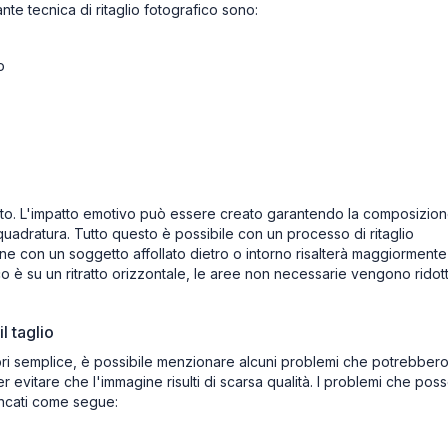
ante tecnica di ritaglio fotografico sono:
o
 foto. L'impatto emotivo può essere creato garantendo la composizio
nquadratura. Tutto questo è possibile con un processo di ritaglio
ne con un soggetto affollato dietro o intorno risalterà maggiormente
oco è su un ritratto orizzontale, le aree non necessarie vengono ridot
l taglio
bri semplice, è possibile menzionare alcuni problemi che potrebber
er evitare che l'immagine risulti di scarsa qualità. I problemi che pos
encati come segue: