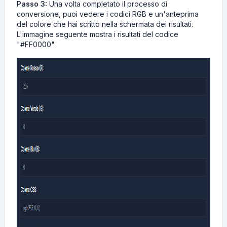
Passo 3:
Una volta completato il processo di
conversione, puoi vedere i codici RGB e un'anteprima
del colore che hai scritto nella schermata dei risultati.
L'immagine seguente mostra i risultati del codice
"#FF0000".