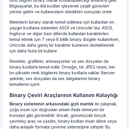
türlü bilginin binary olarak kodlanabileceği anlamına gelir.
Bilgisayarlar, bu ikili kodları işleyerek çeşitli görevleri
yerine getirir ve kullanıcıların istedikleri sonuçları üretir.
Metinlerin binary olarak temsil edilmesi için kullanılan en
yaygın kodlama sistemleri ASCII ve Unicode'dur. ASCII,
İngilizce ve diğer bazı dillerde kullanılan karakterleri
temsil etmek için 7 veya 8 bitlik binary dizgiler kullanırken,
Unicode daha geniş bir karakter kümesini desteklemek
için daha fazla bit kullanır.
Resimler, grafikler, animasyonlar ve ses dosyaları da
binary kodlarla temsil edilir. Örneğin, bir JPEG resmi, her
bir pikselin renk bilgilerini binary kodlarla saklar. Benzer
şekilde, ses dosyaları da ses dalgalarının binary
temsillerini içerir.
Binary Çeviri Araçlarının Kullanım Kolaylığı
Binary sisteminin arkasındaki gizli mantık
ile çalışmak,
çoğu insan için doğrudan anlam ifade etmeyen bir
konsept gibi görünebilir. Ancak, günümüzde birçok
çevrimiçi araç ve yazılım, binary kodları insan diline veya
daha anlaşılır formata çevirme yeteneğine sahiptir. Bu