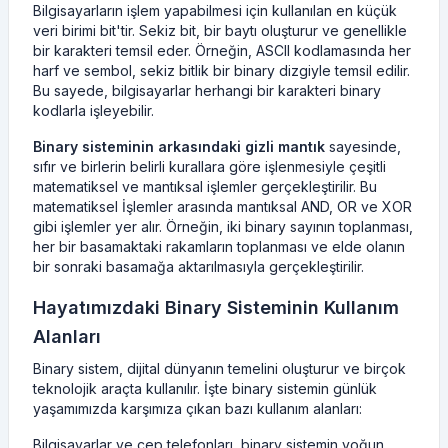
Bilgisayarların işlem yapabilmesi için kullanılan en küçük
veri birimi bit'tir. Sekiz bit, bir baytı oluşturur ve genellikle
bir karakteri temsil eder. Örneğin, ASCII kodlamasında her
harf ve sembol, sekiz bitlik bir binary dizgiyle temsil edilir.
Bu sayede, bilgisayarlar herhangi bir karakteri binary
kodlarla işleyebilir.
Binary sisteminin arkasındaki gizli mantık
sayesinde,
sıfır ve birlerin belirli kurallara göre işlenmesiyle çeşitli
matematiksel ve mantıksal işlemler gerçekleştirilir. Bu
matematiksel İşlemler arasında mantıksal AND, OR ve XOR
gibi işlemler yer alır. Örneğin, iki binary sayının toplanması,
her bir basamaktaki rakamların toplanması ve elde olanın
bir sonraki basamağa aktarılmasıyla gerçekleştirilir.
Hayatımızdaki Binary Sisteminin Kullanım
Alanları
Binary sistem, dijital dünyanın temelini oluşturur ve birçok
teknolojik araçta kullanılır. İşte binary sistemin günlük
yaşamımızda karşımıza çıkan bazı kullanım alanları:
Bilgisayarlar ve cep telefonları, binary sistemin yoğun