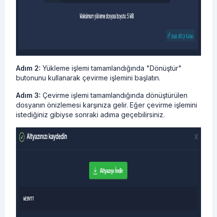
Adım 2:
Yükleme işlemi tamamlandığında "Dönüştür"
butonunu kullanarak çevirme işlemini başlatın.
Adım 3:
Çevirme işlemi tamamlandığında dönüştürülen
dosyanın önizlemesi karşınıza gelir. Eğer çevirme işlemini
istediğiniz gibiyse sonraki adıma geçebilirsiniz.