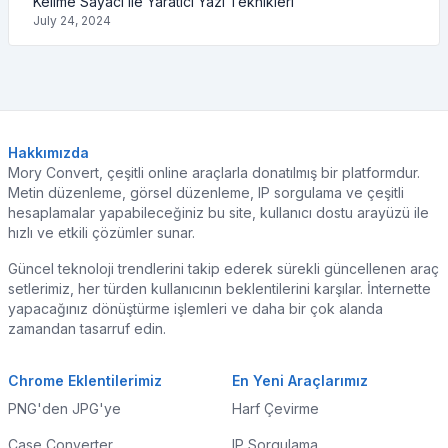
Kelime Sayacı ile Yaratıcı Yazı Teknikleri
July 24, 2024
Hakkımızda
Mory Convert, çeşitli online araçlarla donatılmış bir platformdur.
Metin düzenleme, görsel düzenleme, IP sorgulama ve çeşitli
hesaplamalar yapabileceğiniz bu site, kullanıcı dostu arayüzü ile
hızlı ve etkili çözümler sunar.
Güncel teknoloji trendlerini takip ederek sürekli güncellenen araç
setlerimiz, her türden kullanıcının beklentilerini karşılar. İnternette
yapacağınız dönüştürme işlemleri ve daha bir çok alanda
zamandan tasarruf edin.
Chrome Eklentilerimiz
En Yeni Araçlarımız
PNG'den JPG'ye
Harf Çevirme
Case Converter
IP Sorgulama