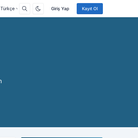
Türkçe
Giriş Yap
Kayıt Ol
n