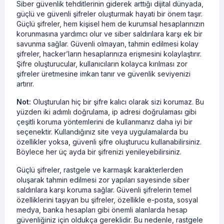
Siber güvenlik tehditlerinin giderek arttığı dijital dünyada,
güçlü ve güvenli şifreler oluşturmak hayati bir önem taşır.
Güçlü şifreler, hem kişisel hem de kurumsal hesaplarınızın
korunmasına yardımcı olur ve siber saldırılara karşı ek bir
savunma sağlar. Güvenli olmayan, tahmin edilmesi kolay
şifreler, hacker’ların hesaplarınıza erişmesini kolaylaştırır.
Şifre oluşturucular, kullanıcıların kolayca kırılması zor
şifreler üretmesine imkan tanır ve güvenlik seviyenizi
artırır.
Not:
Oluşturulan hiç bir şifre kalıcı olarak sizi korumaz. Bu
yüzden iki adımlı doğrulama, ip adresi doğrulaması gibi
çeşitli koruma yöntemlerini de kullanmanız daha iyi bir
seçenektir. Kullandığınız site veya uygulamalarda bu
özellikler yoksa, güvenli şifre oluşturucu kullanabilirsiniz.
Böylece her üç ayda bir şifrenizi yenileyebilirsiniz.
Güçlü şifreler, rastgele ve karmaşık karakterlerden
oluşarak tahmin edilmesi zor yapıları sayesinde siber
saldırılara karşı koruma sağlar. Güvenli şifrelerin temel
özelliklerini taşıyan bu şifreler, özellikle e-posta, sosyal
medya, banka hesapları gibi önemli alanlarda hesap
güvenliğiniz için oldukça gereklidir. Bu nedenle, rastgele