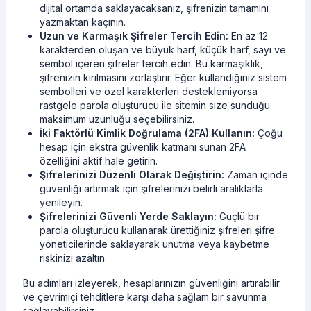
dijital ortamda saklayacaksanız, şifrenizin tamamını
yazmaktan kaçının.
Uzun ve Karmaşık Şifreler Tercih Edin:
En az 12
karakterden oluşan ve büyük harf, küçük harf, sayı ve
sembol içeren şifreler tercih edin. Bu karmaşıklık,
şifrenizin kırılmasını zorlaştırır. Eğer kullandığınız sistem
sembolleri ve özel karakterleri desteklemiyorsa
rastgele parola oluşturucu ile sitemin size sunduğu
maksimum uzunluğu seçebilirsiniz.
İki Faktörlü Kimlik Doğrulama (2FA) Kullanın:
Çoğu
hesap için ekstra güvenlik katmanı sunan 2FA
özelliğini aktif hale getirin.
Şifrelerinizi Düzenli Olarak Değiştirin:
Zaman içinde
güvenliği artırmak için şifrelerinizi belirli aralıklarla
yenileyin.
Şifrelerinizi Güvenli Yerde Saklayın:
Güçlü bir
parola oluşturucu kullanarak ürettiğiniz şifreleri şifre
yöneticilerinde saklayarak unutma veya kaybetme
riskinizi azaltın.
Bu adımları izleyerek, hesaplarınızın güvenliğini artırabilir
ve çevrimiçi tehditlere karşı daha sağlam bir savunma
sağlayabilirsiniz.