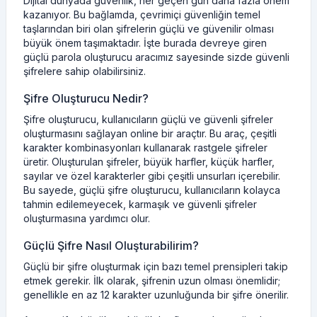
Dijital dünyada güvenlik, her geçen gün daha fazla önem
kazanıyor. Bu bağlamda, çevrimiçi güvenliğin temel
taşlarından biri olan şifrelerin güçlü ve güvenilir olması
büyük önem taşımaktadır. İşte burada devreye giren
güçlü parola oluşturucu aracımız sayesinde sizde güvenli
şifrelere sahip olabilirsiniz.
Şifre Oluşturucu Nedir?
Şifre oluşturucu, kullanıcıların güçlü ve güvenli şifreler
oluşturmasını sağlayan online bir araçtır. Bu araç, çeşitli
karakter kombinasyonları kullanarak rastgele şifreler
üretir. Oluşturulan şifreler, büyük harfler, küçük harfler,
sayılar ve özel karakterler gibi çeşitli unsurları içerebilir.
Bu sayede, güçlü şifre oluşturucu, kullanıcıların kolayca
tahmin edilemeyecek, karmaşık ve güvenli şifreler
oluşturmasına yardımcı olur.
Güçlü Şifre Nasıl Oluşturabilirim?
Güçlü bir şifre oluşturmak için bazı temel prensipleri takip
etmek gerekir. İlk olarak, şifrenin uzun olması önemlidir;
genellikle en az 12 karakter uzunluğunda bir şifre önerilir.