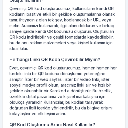
Oluşturabilirim?
Çevrimiçi QR kod oluşturucumuz, kullanıcıların kendi QR
kodlarını basit ve etkili bir şekilde oluşturmalarına olanak
tanır. İhtiyacınız olan tek şey, kodlanacak bir URL veya
metin. Aracımızı kullanarak, ilgili alanı doldurun ve birkaç
saniye içinde kendi QR kodunuzu oluşturun. Oluşturulan
QR kodu indirilebilir ve çeşitli formatlarda kaydedilebilir,
bu da onu reklam malzemeleri veya kişisel kullanım için
ideal kılar.
Herhangi Linki QR Koda Çevirebilir Miyim?
Evet, çevrimiçi QR kod oluşturucumuz, hemen hemen her
türdeki linki bir QR koduna dönüştürme yeteneğine
sahiptir. İster bir web sayfası, ister bir video linki, ister
sosyal medya profili olsun, aracımız linki alır ve hızlı bir
şekilde okunabilir bir Karekod a dönüştürür. Bu özellik,
özellikle dijital pazarlama ve kişisel markalaşma için
oldukça yararlıdır. Kullanıcılar, bu kodları tarayarak
doğrudan ilgili içeriğe yönlendirilir, bu da bilgiye erişimi
kolaylaştırır ve etkileşimi artırır.
QR Kod Oluşturma Aracı Nasıl Kullanılır?