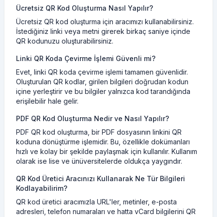
Ücretsiz QR Kod Oluşturma Nasıl Yapılır?
Ücretsiz QR kod oluşturma için aracımızı kullanabilirsiniz.
İstediğiniz linki veya metni girerek birkaç saniye içinde
QR kodunuzu oluşturabilirsiniz.
Linki QR Koda Çevirme İşlemi Güvenli mi?
Evet, linki QR koda çevirme işlemi tamamen güvenlidir.
Oluşturulan QR kodlar, girilen bilgileri doğrudan kodun
içine yerleştirir ve bu bilgiler yalnızca kod tarandığında
erişilebilir hale gelir.
PDF QR Kod Oluşturma Nedir ve Nasıl Yapılır?
PDF QR kod oluşturma, bir PDF dosyasının linkini QR
koduna dönüştürme işlemidir. Bu, özellikle dokümanları
hızlı ve kolay bir şekilde paylaşmak için kullanılır. Kullanım
olarak ise lise ve ünüversitelerde oldukça yaygındır.
QR Kod Üretici Aracınızı Kullanarak Ne Tür Bilgileri
Kodlayabilirim?
QR kod üretici aracımızla URL'ler, metinler, e-posta
adresleri, telefon numaraları ve hatta vCard bilgilerini QR