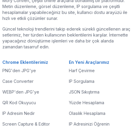
Mory Convert, çeşitli online araçlarla donatılmış bir platformdur.
Metin düzenleme, görsel düzenleme, IP sorgulama ve çeşitli
hesaplamalar yapabileceğiniz bu site, kullanıcı dostu arayüzü ile
hızlı ve etkili çözümler sunar.
Güncel teknoloji trendlerini takip ederek sürekli güncellenen araç
setlerimiz, her türden kullanıcının beklentilerini karşılar. İnternette
yapacağınız dönüştürme işlemleri ve daha bir çok alanda
zamandan tasarruf edin.
Chrome Eklentilerimiz
En Yeni Araçlarımız
PNG'den JPG'ye
Harf Çevirme
Case Converter
IP Sorgulama
WEBP'den JPG'ye
JSON Sıkıştırma
QR Kod Okuyucu
Yüzde Hesaplama
IP Adresim Nedir
Olasılık Hesaplama
Screen Capture & Editor
IP Adresinizi Öğrenin