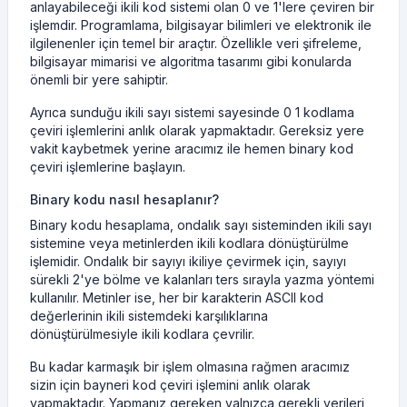
anlayabileceği ikili kod sistemi olan 0 ve 1'lere çeviren bir
işlemdir. Programlama, bilgisayar bilimleri ve elektronik ile
ilgilenenler için temel bir araçtır. Özellikle veri şifreleme,
bilgisayar mimarisi ve algoritma tasarımı gibi konularda
önemli bir yere sahiptir.
Ayrıca sunduğu ikili sayı sistemi sayesinde 0 1 kodlama
çeviri işlemlerini anlık olarak yapmaktadır. Gereksiz yere
vakit kaybetmek yerine aracımız ile hemen binary kod
çeviri işlemlerine başlayın.
Binary kodu nasıl hesaplanır?
Binary kodu hesaplama, ondalık sayı sisteminden ikili sayı
sistemine veya metinlerden ikili kodlara dönüştürülme
işlemidir. Ondalık bir sayıyı ikiliye çevirmek için, sayıyı
sürekli 2'ye bölme ve kalanları ters sırayla yazma yöntemi
kullanılır. Metinler ise, her bir karakterin ASCII kod
değerlerinin ikili sistemdeki karşılıklarına
dönüştürülmesiyle ikili kodlara çevrilir.
Bu kadar karmaşık bir işlem olmasına rağmen aracımız
sizin için bayneri kod çeviri işlemini anlık olarak
yapmaktadır. Yapmanız gereken yalnızca gerekli verileri