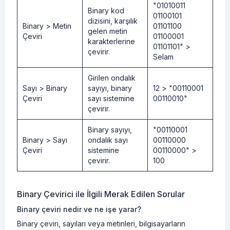
"01010011
Binary kod
01100101
dizisini, karşılık
Binary > Metin
01101100
gelen metin
Çeviri
01100001
karakterlerine
01101101" >
çevirir.
Selam
Girilen ondalık
Sayı > Binary
sayıyı, binary
12 > "00110001
Çeviri
sayı sistemine
00110010"
çevirir.
Binary sayıyı,
"00110001
Binary > Sayı
ondalık sayı
00110000
Çeviri
sistemine
00110000" >
çevirir.
100
Binary Çevirici ile İlgili Merak Edilen Sorular
Binary çeviri nedir ve ne işe yarar?
Binary çeviri, sayıları veya metinleri, bilgisayarların