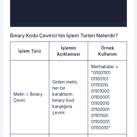
Binary Kodu Çevirici'nin İşlem Türleri Nelerdir?
İşlemin
Örnek
İşlem Türü
Açıklaması
Kullanım
Merhabalar >
"01001101
01100101
Girilen metni,
01110010
her bir
01101000
Metin > Binary
karakterin
01100001
Çeviri
binary kod
01100010
karşılığına
01100001
çevirir.
01101100
01100001
01110010"