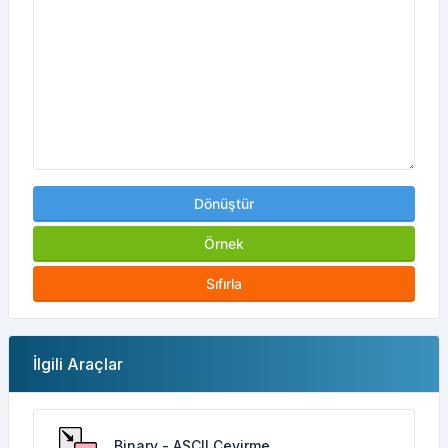
Dönüştür
Örnek
Sıfırla
İlgili Araçlar
Binary - ASCII Çevirme