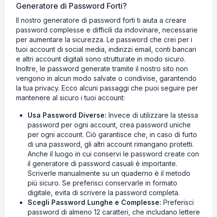
Generatore di Password Forti?
Il nostro generatore di password forti ti aiuta a creare
password complesse e difficili da indovinare, necessarie
per aumentare la sicurezza. Le password che crei per i
tuoi account di social media, indirizzi email, conti bancari
e altri account digitali sono strutturate in modo sicuro.
Inoltre, le password generate tramite il nostro sito non
vengono in alcun modo salvate o condivise, garantendo
la tua privacy. Ecco alcuni passaggi che puoi seguire per
mantenere al sicuro i tuoi account:
Usa Password Diverse:
Invece di utilizzare la stessa
password per ogni account, crea password uniche
per ogni account. Ciò garantisce che, in caso di furto
di una password, gli altri account rimangano protetti.
Anche il luogo in cui conservi le password create con
il generatore di password casuali è importante.
Scriverle manualmente su un quaderno è il metodo
più sicuro. Se preferisci conservarle in formato
digitale, evita di scrivere la password completa.
Scegli Password Lunghe e Complesse:
Preferisci
password di almeno 12 caratteri, che includano lettere