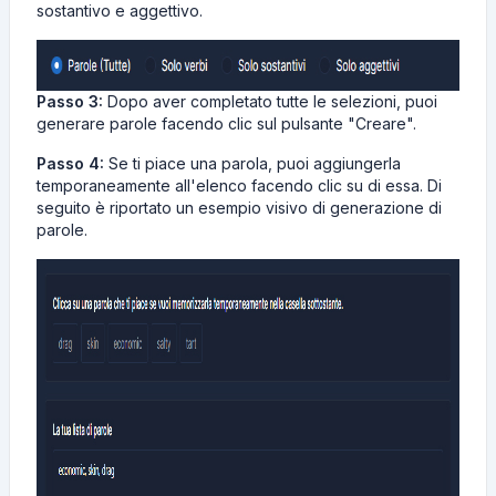
sostantivo e aggettivo.
Passo 3:
Dopo aver completato tutte le selezioni, puoi
generare parole facendo clic sul pulsante "Creare".
Passo 4:
Se ti piace una parola, puoi aggiungerla
temporaneamente all'elenco facendo clic su di essa. Di
seguito è riportato un esempio visivo di generazione di
parole.