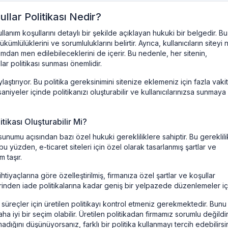
llar Politikası Nedir?
kullanım koşullarını detaylı bir şekilde açıklayan hukuki bir belgedir. Bu
ükümlülüklerini ve sorumluluklarını belirtir. Ayrıca, kullanıcıların siteyi n
ımdan men edilebileceklerini de içerir. Bu nedenle, her sitenin,
llar politikası sunması önemlidir.
laştırıyor. Bu politika gereksinimini sitenize eklemeniz için fazla vakit
yeler içinde politikanızı oluşturabilir ve kullanıcılarınızsa sunmaya
tikası Oluşturabilir Mi?
t sunumu açısından bazı özel hukuki gerekliliklere sahiptir. Bu gereklili
 bu yüzden, e-ticaret siteleri için özel olarak tasarlanmış şartlar ve
 taşır.
ihtiyaçlarına göre özelleştirilmiş, firmanıza özel şartlar ve koşullar
eçlerinden iade politikalarına kadar geniş bir yelpazede düzenlemeler içe
üreçler için üretilen politikayı kontrol etmeniz gerekmektedir. Bunu il
a iyi bir seçim olabilir. Üretilen politikadan firmamız sorumlu değildir
adığını düşünüyorsanız, farklı bir politika kullanmayı tercih edebilirsin