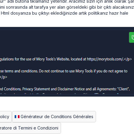
r" adlı butona tıklamanız yeterldir. Aracımız sizin için anlık olarak Şar
timi sonrasında alt tarafya yer alan görseldeki gibi bir çıktı alacaksınız
 Html dosyanıza bu çıktıyı eklediğinizde artık politikanız hazır hale
olicy
Générateur de Conditions Générales
atore di Termini e Condizioni