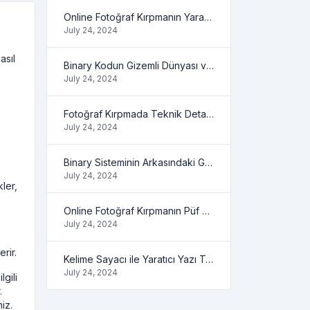
Online Fotoğraf Kırpmanın Yaratıcı Yönleri
July 24, 2024
asıl
Binary Kodun Gizemli Dünyası ve Yapabilecekleriniz
July 24, 2024
Fotoğraf Kırpmada Teknik Detaylar ve İpuçları
July 24, 2024
Binary Sisteminin Arkasındaki Gizli Mantık
July 24, 2024
kler,
Online Fotoğraf Kırpmanın Püf Noktaları
July 24, 2024
rir.
Kelime Sayacı ile Yaratıcı Yazı Teknikleri
July 24, 2024
gili
.
iz.