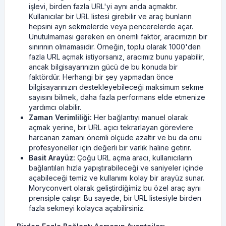
işlevi, birden fazla URL'yi aynı anda açmaktır.
Kullanıcılar bir URL listesi girebilir ve araç bunların
hepsini ayrı sekmelerde veya pencerelerde açar.
Unutulmaması gereken en önemli faktör, aracımızın bir
sınırının olmamasıdır. Örneğin, toplu olarak 1000'den
fazla URL açmak istiyorsanız, aracımız bunu yapabilir,
ancak bilgisayarınızın gücü de bu konuda bir
faktördür. Herhangi bir şey yapmadan önce
bilgisayarınızın destekleyebileceği maksimum sekme
sayısını bilmek, daha fazla performans elde etmenize
yardımcı olabilir.
Zaman Verimliliği:
Her bağlantıyı manuel olarak
açmak yerine, bir URL açıcı tekrarlayan görevlere
harcanan zamanı önemli ölçüde azaltır ve bu da onu
profesyoneller için değerli bir varlık haline getirir.
Basit Arayüz:
Çoğu URL açma aracı, kullanıcıların
bağlantıları hızla yapıştırabileceği ve saniyeler içinde
açabileceği temiz ve kullanımı kolay bir arayüz sunar.
Moryconvert olarak geliştirdiğimiz bu özel araç aynı
prensiple çalışır. Bu sayede, bir URL listesiyle birden
fazla sekmeyi kolayca açabilirsiniz.