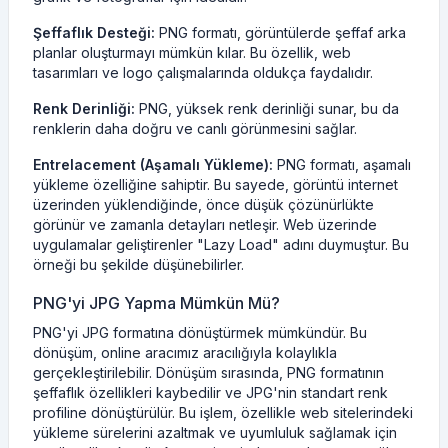
Şeffaflık Desteği:
PNG formatı, görüntülerde şeffaf arka
planlar oluşturmayı mümkün kılar. Bu özellik, web
tasarımları ve logo çalışmalarında oldukça faydalıdır.
Renk Derinliği:
PNG, yüksek renk derinliği sunar, bu da
renklerin daha doğru ve canlı görünmesini sağlar.
Entrelacement (Aşamalı Yükleme):
PNG formatı, aşamalı
yükleme özelliğine sahiptir. Bu sayede, görüntü internet
üzerinden yüklendiğinde, önce düşük çözünürlükte
görünür ve zamanla detayları netleşir. Web üzerinde
uygulamalar geliştirenler "Lazy Load" adını duymuştur. Bu
örneği bu şekilde düşünebilirler.
PNG'yi JPG Yapma Mümkün Mü?
PNG'yi JPG formatına dönüştürmek mümkündür. Bu
dönüşüm, online aracımız aracılığıyla kolaylıkla
gerçekleştirilebilir. Dönüşüm sırasında, PNG formatının
şeffaflık özellikleri kaybedilir ve JPG'nin standart renk
profiline dönüştürülür. Bu işlem, özellikle web sitelerindeki
yükleme sürelerini azaltmak ve uyumluluk sağlamak için