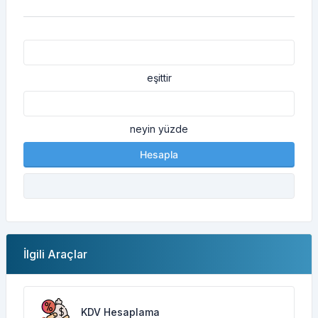
eşittir
neyin yüzde
Hesapla
İlgili Araçlar
KDV Hesaplama