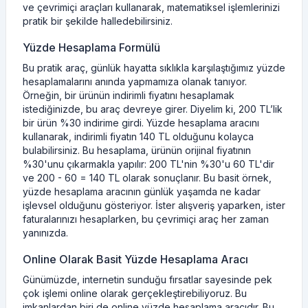
ve çevrimiçi araçları kullanarak, matematiksel işlemlerinizi
pratik bir şekilde halledebilirsiniz.
Yüzde Hesaplama Formülü
Bu pratik araç, günlük hayatta sıklıkla karşılaştığımız yüzde
hesaplamalarını anında yapmamıza olanak tanıyor.
Örneğin, bir ürünün indirimli fiyatını hesaplamak
istediğinizde, bu araç devreye girer. Diyelim ki, 200 TL’lik
bir ürün %30 indirime girdi. Yüzde hesaplama aracını
kullanarak, indirimli fiyatın 140 TL olduğunu kolayca
bulabilirsiniz. Bu hesaplama, ürünün orijinal fiyatının
%30'unu çıkarmakla yapılır: 200 TL'nin %30'u 60 TL'dir
ve 200 - 60 = 140 TL olarak sonuçlanır. Bu basit örnek,
yüzde hesaplama aracının günlük yaşamda ne kadar
işlevsel olduğunu gösteriyor. İster alışveriş yaparken, ister
faturalarınızı hesaplarken, bu çevrimiçi araç her zaman
yanınızda.
Online Olarak Basit Yüzde Hesaplama Aracı
Günümüzde, internetin sunduğu fırsatlar sayesinde pek
çok işlemi online olarak gerçekleştirebiliyoruz. Bu
imkanlardan biri de online yüzde hesaplama aracıdır. Bu