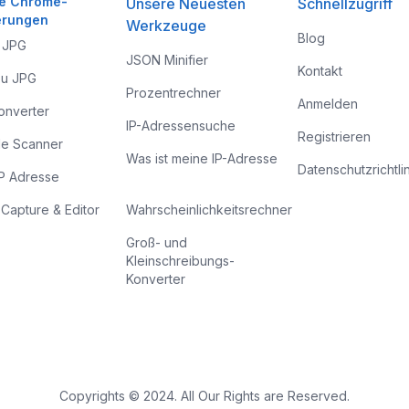
te Chrome-
Unsere Neuesten
Schnellzugriff
erungen
Werkzeuge
Blog
 JPG
JSON Minifier
Kontakt
u JPG
Prozentrechner
Anmelden
onverter
IP-Adressensuche
Registrieren
e Scanner
Was ist meine IP-Adresse
Datenschutzrichtli
P Adresse
Capture & Editor
Wahrscheinlichkeitsrechner
Groß- und
Kleinschreibungs-
Konverter
Copyrights © 2024. All Our Rights are Reserved.