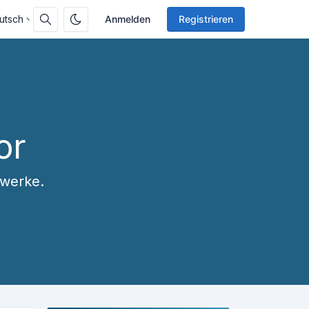
utsch
Anmelden
Registrieren
or
zwerke.