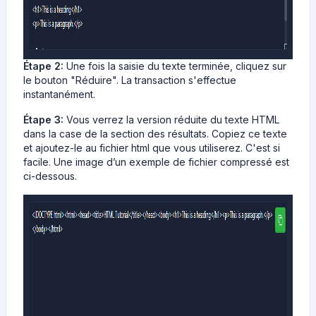
Étape 2:
Une fois la saisie du texte terminée, cliquez sur
le bouton "Réduire". La transaction s'effectue
instantanément.
Étape 3:
Vous verrez la version réduite du texte HTML
dans la case de la section des résultats. Copiez ce texte
et ajoutez-le au fichier html que vous utiliserez. C'est si
facile. Une image d’un exemple de fichier compressé est
ci-dessous.