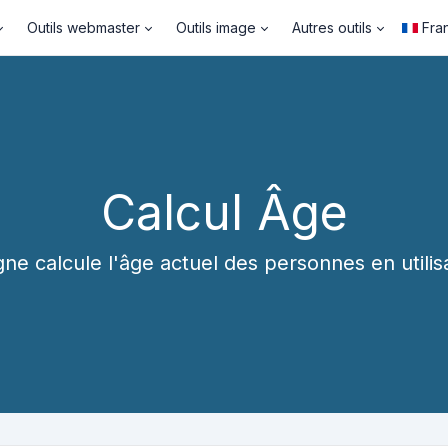
Outils webmaster
Outils image
Autres outils
Fra
Calcul Âge
gne calcule l'âge actuel des personnes en utili