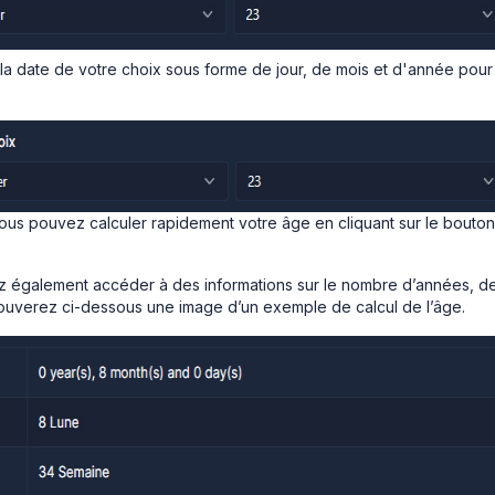
la date de votre choix sous forme de jour, de mois et d'année pour
ous pouvez calculer rapidement votre âge en cliquant sur le bouton
ez également accéder à des informations sur le nombre d’années, d
rouverez ci-dessous une image d’un exemple de calcul de l’âge.