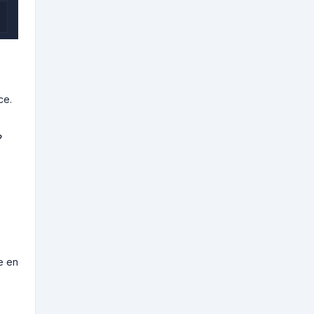
ce.
?
e en