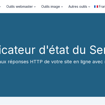
Outils webmaster
Outils image
Autres outils
Fra
icateur d'état du S
ux réponses HTTP de votre site en ligne avec n