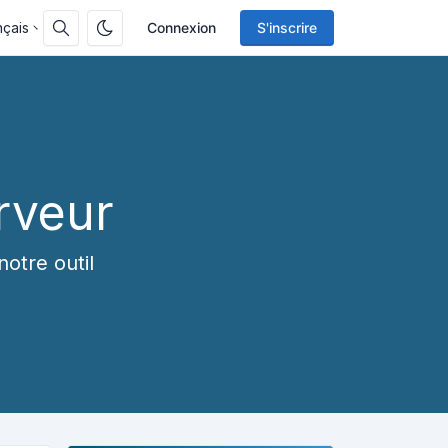
nçais
Connexion
S'inscrire
erveur
otre outil