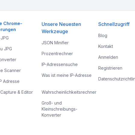
te Chrome-
Unsere Neuesten
Schnellzugriff
erungen
Werkzeuge
Blog
 JPG
JSON Minifier
Kontakt
u JPG
Prozentrechner
Anmelden
onverter
IP-Adressensuche
Registrieren
e Scanner
Was ist meine IP-Adresse
Datenschutzrichtli
P Adresse
Capture & Editor
Wahrscheinlichkeitsrechner
Groß- und
Kleinschreibungs-
Konverter