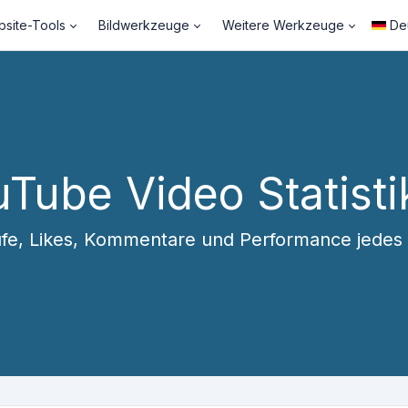
site-Tools
Bildwerkzeuge
Weitere Werkzeuge
De
Tube Video Statist
ufe, Likes, Kommentare und Performance jede