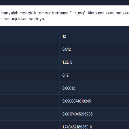
 hanyalah mengklik tombol bernama "Hitung". Alat kami akan melak
n menunjukkan hasilnya.