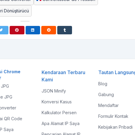
eri Dönüştürücü
si Chrome
Kendaraan Terbaru
Tautan Langsun
r
Kami
Blog
 JPG
JSON Minify
Gabung
e JPG
Konversi Kasus
Mendaftar
onverter
Kalkulator Persen
Formulir Kontak
ai QR Code
Apa Alamat IP Saya
Kebijakan Pribadi
IP Saya
Pencarian Alamat IP