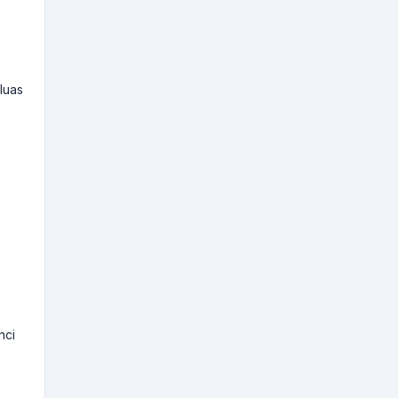
luas
nci