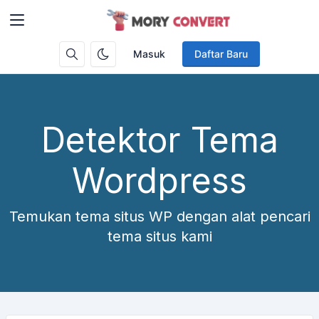
Masuk
Daftar Baru
Detektor Tema
Wordpress
Temukan tema situs WP dengan alat pencari
tema situs kami