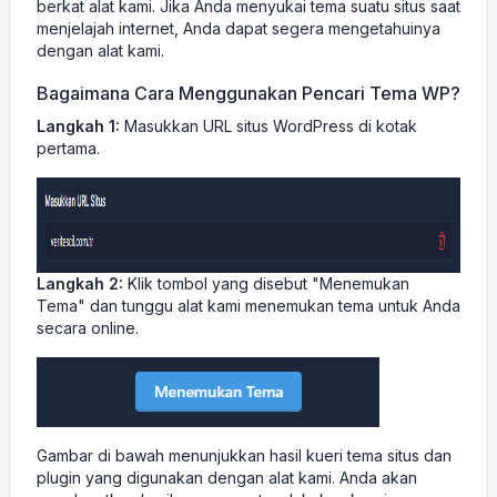
berkat alat kami. Jika Anda menyukai tema suatu situs saat
menjelajah internet, Anda dapat segera mengetahuinya
dengan alat kami.
Bagaimana Cara Menggunakan Pencari Tema WP?
Langkah 1:
Masukkan URL situs WordPress di kotak
pertama.
Langkah 2:
Klik tombol yang disebut "Menemukan
Tema" dan tunggu alat kami menemukan tema untuk Anda
secara online.
Gambar di bawah menunjukkan hasil kueri tema situs dan
plugin yang digunakan dengan alat kami. Anda akan