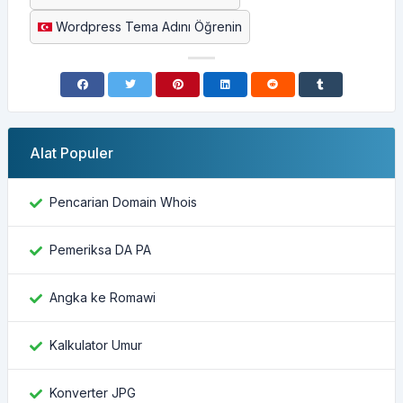
Wordpress Tema Adını Öğrenin
Alat Populer
Pencarian Domain Whois
Pemeriksa DA PA
Angka ke Romawi
Kalkulator Umur
Konverter JPG