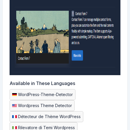
Available in These Languages
WordPress-Theme-Detector
Wordpress Theme Detector
Détecteur de Thème WordPress
Rilevatore di Temi Wordpress